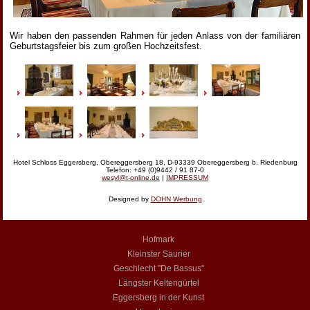
Wir haben den passenden Rahmen für jeden Anlass von der familiären
Geburtstagsfeier bis zum großen Hochzeitsfest.
Hotel Schloss Eggersberg, Obereggersberg 18, D-93339 Obereggersberg b. Riedenburg
Telefon: +49 (0)9442 / 91 87-0
wesyl@t-online.de
|
IMPRESSUM
Designed by
DOHN Werbung
.
Hofmark
Kleinster Saurier
Geschlecht "De Bassus"
Längster Keltengürtel
Eggersberg in der Kunst