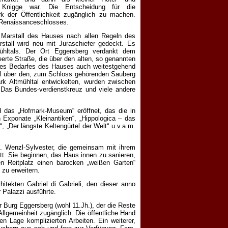
n Knigge war. Die Entscheidung für die
k der Öffentlichkeit zugänglich zu machen.
 Renaissanceschlosses.
 Marstall des Hauses nach allen Regeln des
stall wird neu mit Juraschiefer gedeckt. Es
ühltals. Der Ort Eggersberg verdankt dem
erte Straße, die über den alten, so genannten
 des Bedarfes des Hauses auch weitestgehend
Teil über den, zum Schloss gehörenden Sauberg
rk Altmühltal entwickelten, wurden zwischen
. Das Bundes-verdienstkreuz und viele andere
rd das „Hofmark-Museum“ eröffnet, das die in
xponate „Kleinantiken“, „Hippologica – das
 „Der längste Keltengürtel der Welt“ u.v.a.m.
J. Wenzl-Sylvester, die gemeinsam mit ihrem
tt. Sie beginnen, das Haus innen zu sanieren,
en Reitplatz einen barocken „weißen Garten“
zu erweitern.
itekten Gabriel di Gabrieli, den dieser anno
 Palazzi ausführte.
Burg Eggersberg (wohl 11.Jh.), der die Reste
Allgemeinheit zugänglich. Die öffentliche Hand
en Lage komplizierten Arbeiten. Ein weiterer,