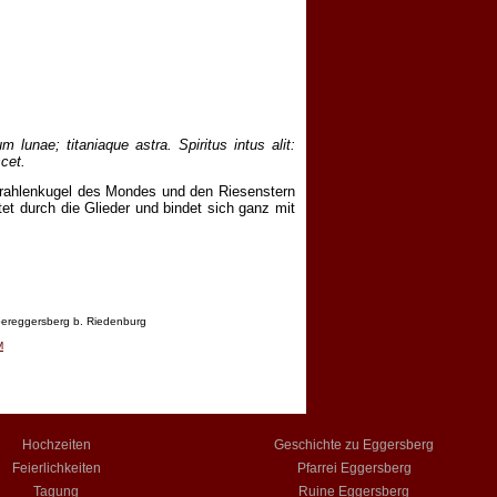
lunae; titaniaque astra. Spiritus intus alit:
cet.
trahlenkugel des Mondes und den Riesenstern
et durch die Glieder und bindet sich ganz mit
ereggersberg b. Riedenburg
M
Hochzeiten
Geschichte zu Eggersberg
Feierlichkeiten
Pfarrei Eggersberg
Tagung
Ruine Eggersberg