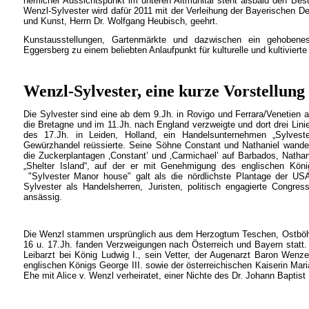
herrlicher Aussichtspunkt im unteren Altmühltal steht alsbald den Be
Wenzl-Sylvester wird dafür 2011 mit der Verleihung der Bayerischen D
und Kunst, Herrn Dr. Wolfgang Heubisch, geehrt.
Kunstausstellungen, Gartenmärkte und dazwischen ein gehoben
Eggersberg zu einem beliebten Anlaufpunkt für kulturelle und kultivierte
Wenzl-Sylvester, eine kurze Vorstellung
Die Sylvester sind eine ab dem 9.Jh. in Rovigo und Ferrara/Venetien an
die Bretagne und im 11.Jh. nach England verzweigte und dort drei Linie
des 17.Jh. in Leiden, Holland, ein Handelsunternehmen „Sylves
Gewürzhandel reüssierte. Seine Söhne Constant und Nathaniel wander
die Zuckerplantagen ‚Constant’ und ‚Carmichael’ auf Barbados, Nathan
„Shelter Island“, auf der er mit Genehmigung des englischen König
"Sylvester Manor house" galt als die nördlichste Plantage der USA
Sylvester als Handelsherren, Juristen, politisch engagierte Congr
ansässig.
Die Wenzl stammen ursprünglich aus dem Herzogtum Teschen, Ostböhm
16 u. 17.Jh. fanden Verzweigungen nach Österreich und Bayern statt. 
Leibarzt bei König Ludwig I., sein Vetter, der Augenarzt Baron Wenz
englischen Königs George III. sowie der österreichischen Kaiserin Mari
Ehe mit Alice v. Wenzl verheiratet, einer Nichte des Dr. Johann Baptist 