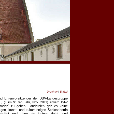
Drucken
|
E-Mail
und Ehrenvorsitzender der DBV-Landesgruppe
, (+ im 91.ten Jahr, Nov. 2011) erwarb 1962
boden’ zu geben, Ländereien gab es keine
en, kunst- und kultursinnigen Schlossherrin
chaftet und dann als kleiner Hotel- und