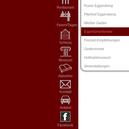
Ruine Eggersberg
Restaurant
Pfarrhof Eggersberg
Weißer Garten
Feiern/Tagen
Eigentümerfamilie
Freizeit-Empfehlungen
Schloss
Gastronomie
Hofmarkmuseum
Museum
Veranstaltungen
Aktuelles
Kontakt
Anfahrt
Facebook