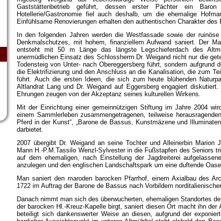
Gaststättenbetrieb geführt, dessen erster Pächter ein Baro
Hotellerie/Gastronomie fiel auch deshalb, um die ehemalige Hofmar
Einfühlsame Renovierungen erhalten den authentischen Charakter des
In den folgenden Jahren werden die Westfassade sowie der ruinöse
Denkmalschutzes, mit hohem, finanziellem Aufwand saniert. Der Mar
entsteht mit 50 m Länge das längste Legschieferdach des Altm
unermüdlichen Einsatz des Schlossherrn Dr. Weigand nicht nur die gete
Todensteig von Unter- nach Obereggersberg führt, sondern aufgrund
die Elektrifizierung und den Anschluss an die Kanalisation, die zum 
führt. Auch die ersten Ideen, die sich zum heute blühenden Naturpa
Altlandrat Lang und Dr. Weigand auf Eggersberg engagiert diskutiert
Ehrungen zeugen von der Akzeptanz seines kulturellen Wirkens.
Mit der Einrichtung einer gemeinnützigen Stiftung im Jahre 2004 wi
einem Sammlerleben zusammengetragenen, teilweise herausragenden E
Pferd in der Kunst“, „Barone de Bassus, Kunstmäzene und Illuminaten“,
darbietet.
2007 übergibt Dr. Weigand an seine Tochter und Alleinerbin Marion 
Mann H.-P.M.Tassilo Wenzl-Sylvester in die Fußstapfen des Seniors tri
auf dem ehemaligen, nach Einstellung der Jagdreiterei aufgelassen
anzulegen und den englischen Landschaftspark um eine duftende Oase 
Man saniert den maroden barocken Pfarrhof, einem Axialbau des Arch
1722 im Auftrag der Barone de Bassus nach Vorbildern norditalienischer
Danach nimmt man sich des überwucherten, ehemaligen Standortes der 
der barocken Hl.-Kreuz-Kapelle birgt, saniert diesen Ort macht ihn der 
beteiligt sich dankenswerter Weise an diesen, aufgrund der exponiert