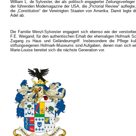
William L. de Sylvester, der als politisch engagierter Zeitungsverlege
der führenden Modemagazine der USA, die „Pictorial Review“ auflegte,
die „Constitution“ der Vereinigten Staaten von Amerika. Damit legte di
Adel ab.
Die Familie Wenzl-Sylvester engagiert sich ebenso wie der verstorben
F.E. Weigand, für den authentischen Erhalt der ehemaligen Hofmark Sch
Zugang zu Haus und Geländeumgriff. Insbesondere die Pflege kult
stiftungseigenen Hofmark-Museums sind Aufgaben, denen man sich wi
Marie-Louise bereitet sich die nächste Generation vor.