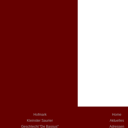
Hofmark
Home
Kleinster Saurier
Aktuelles
Geschlecht "De Bassus"
Adressen