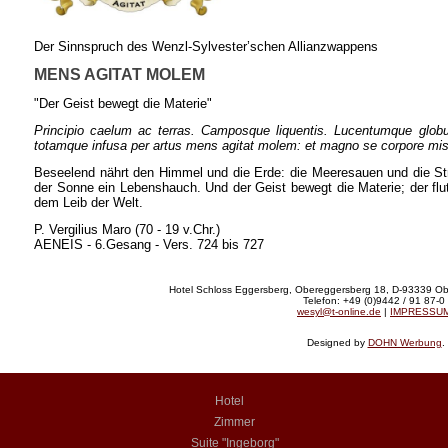
Der Sinnspruch des Wenzl-Sylvester’schen Allianzwappens
MENS AGITAT MOLEM
"Der Geist bewegt die Materie"
Principio caelum ac terras. Camposque liquentis. Lucentumque globum 
totamque infusa per artus mens agitat molem: et magno se corpore mis
Beseelend nährt den Himmel und die Erde: die Meeresauen und die S
der Sonne ein Lebenshauch. Und der Geist bewegt die Materie; der flut
dem Leib der Welt.
P. Vergilius Maro (70 - 19 v.Chr.)
AENEIS - 6.Gesang - Vers. 724 bis 727
Hotel Schloss Eggersberg, Obereggersberg 18, D-93339 Ob
Telefon: +49 (0)9442 / 91 87-0
wesyl@t-online.de
|
IMPRESSU
Designed by
DOHN Werbung
.
Hotel
Zimmer
Suite "Ingeborg"