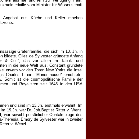
suchern aus nah und fern zur Verfügung. Fam.
enkmalmedaille vom Minister für Wissenschaft
es Angebot aus Küche und Keller machen
 Events.
sässige Grafenfamilie, die sich im 10. Jh. in
n bildete. Giles de Sylvester gründete Anfang
ter & Coit“, das vor allem im Tabak- und
ten in die neue Welt aus, Constant gründete
iel erwarb vor den Toren New Yorks die Insel
s Charles I. ein "Manor house" errichtete.
. Somit ist die cosmopolitische Familie der
essmen und Royalisten seit 1643 in den USA
en und sind im 13.Jh. erstmals erwähnt. Im
Im 19.Jh. war Dr. Joh.Baptist Ritter v. Wenzl
el, war sowohl persönlicher Ophtalmologe des
a-Theresia. Emory de Sylvester war in zweiter
Ritter v. Wenzl.