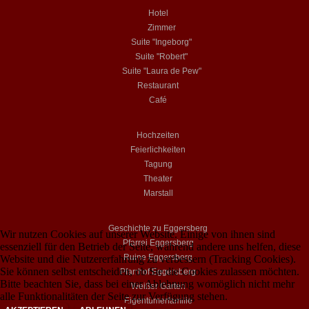
Hotel
Zimmer
Suite "Ingeborg"
Suite "Robert"
Suite "Laura de Pew"
Restaurant
Café
Hochzeiten
Feierlichkeiten
Tagung
Theater
Marstall
Geschichte zu Eggersberg
Wir nutzen Cookies auf unserer Website. Einige von ihnen sind
Pfarrei Eggersberg
essenziell für den Betrieb der Seite, während andere uns helfen, diese
Ruine Eggersberg
Website und die Nutzererfahrung zu verbessern (Tracking Cookies).
Sie können selbst entscheiden, ob Sie die Cookies zulassen möchten.
Pfarrhof Eggersberg
Bitte beachten Sie, dass bei einer Ablehnung womöglich nicht mehr
Weißer Garten
alle Funktionalitäten der Seite zur Verfügung stehen.
Eigentümerfamilie